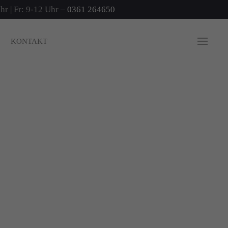
r | Fr: 9-12 Uhr –
0361 264650
n
KONTAKT