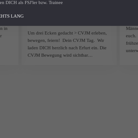
en DICH als FSJ'ler bzw. Trainee
05.09.26: Jetzt
202
EHTS LANG
anmelden
 die
Liebe
n in
Männer
Um drei Ecken gedacht > CVJM erleben,
r
euch. 
bewegen, feiern! Dein CVJM Tag. Wir
frühze
laden DICH herzlich nach Erfurt ein. Die
unte
CVJM Bewegung wird sichtbar…