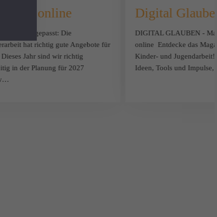
7 sind online
Digital Glaube
 Männer aufgepasst: Die
DIGITAL GLAUBEN - Magaz
arbeit hat richtig gute Angebote für
online Entdecke das Magazi
Dieses Jahr sind wir richtig
Kinder- und Jugendarbeit! 
itig in der Planung für 2027
Ideen, Tools und Impulse
rw…