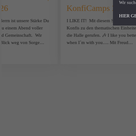
Wir such
026
KonfiCamps 2026
HIER G
errn ist unsere Stärke Du
I LIKE IT! Mit diesem Song wurden
 zu einem Abend voller
Konfis zu den thematischen Einheite
nd Gemeinschaft. Wir
die Halle gerufen. 🎶 I like you bette
 Blick weg von Sorge…
when I´m with you…. Mit Freud…