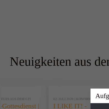
Neuigkeiten aus d
Aufg
| NEUES AUS DEM CPJ
02. JULI 2026 | KONFIRMANDEN
-Gottesdienst |
I LIKE IT! -