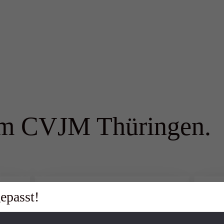
em CVJM Thüringen.
epasst!
28. JULI 2026 | LANDESVERBAND
27. J
CVJM Tag am
Ang