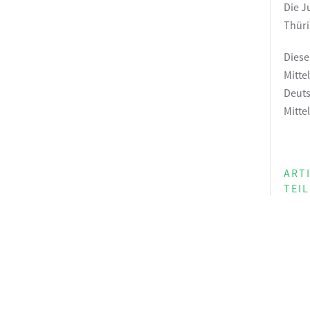
Die J
Thüri
Diese
Mitte
Deuts
Mitte
ART
TEI