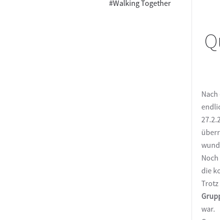
#Walking Together
Q
Nach 
endli
27.2.
überr
wunde
Noch 
die k
Trotz
Grup
war.