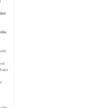
s
 den
ilie
 sehr
und
 habe
in
n
n der