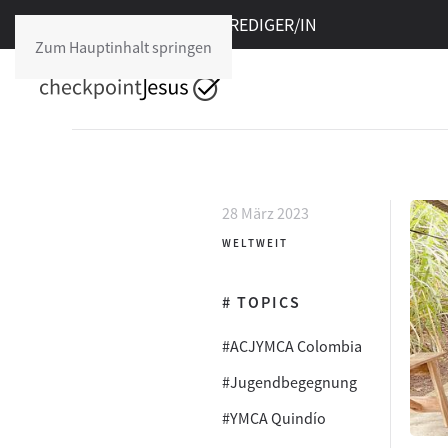
Freie Stelle im cpJ:
PREDIGER/IN
Zum Hauptinhalt springen
28 März 2023
WELTWEIT
# TOPICS
#ACJYMCA Colombia
#Jugendbegegnung
#YMCA Quindío