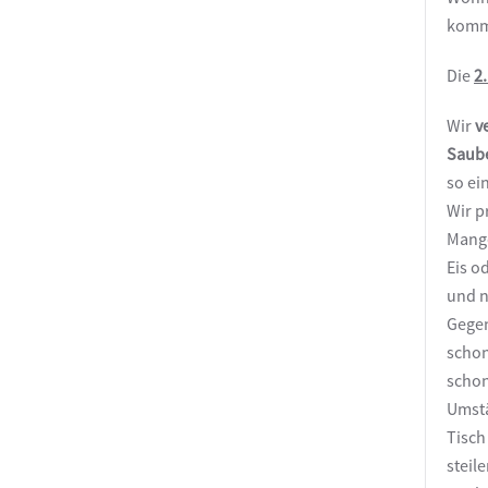
komm
Die
2
Wir
v
Saub
so ei
Wir p
Mango
Eis o
und n
Gegen
schon
schon
Umstä
Tisch
steil