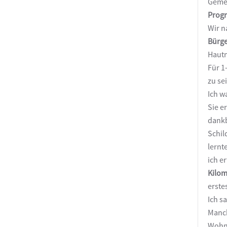
Gemei
Prog
Wir n
Bürge
Hautn
Für 1
zu se
Ich w
Sie e
dankb
Schil
lernt
ich e
Kilom
erste
Ich s
Manch
Wohnb