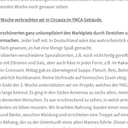
enden Woche noch genauer sehen.
. Woche verbrachten wir in Circasia im YMCA Gebäude.
erschönerten ganz unkompliziert den Marktplatz durch Streichen 
ermachen
. Jeder half mit. In Deutschland wäre das wahrscheinlich 
nfach gewesen, es hat eine Menge Spaß gemacht.
robierten verschiedene Spezialisierten, z.B. noch nicht fertig gereif
 mit Zitronen und Salz, aber auch Käse in jeder Form, z.B. im Kaka
der Croissant. Mittag gab es überwiegend Suppe, Fleisch, Reis, Boh
atürlich Kochbanane. Meine Vorfreude auf heimisches Essen stieg.
 Ende der 2. Woche unterstützten wir ein Projekt, welches der YM
 lange betreut. Es ging in den Süden Armenias zu sechs alten, meis
 dementen Menschen. Es war erschreckend zu sehen, in welch ar
nden sie leben mussten. Wir brachten Nahrung, bauten einen neu
 und Bänke, wuschen Kleidung und errichteten eine Treppe auf ei
en Abhang, der zu der Unterkunft eines alten Mannes führte. Dieser 