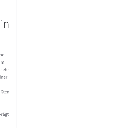
in
ppe
 am
 sehr
iner
üßten
prägt