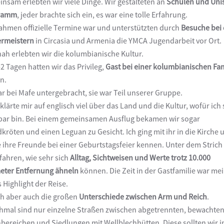
nsam erlebten wir viele Dinge. Wir gestalteten an
Schulen und Uni
ramm
, jeder brachte sich ein, es war eine tolle Erfahrung.
ahmen offizielle Termine war und unterstützten durch
Besuche bei
rmeistern
in Circasia und Armenia die YMCA Jugendarbeit vor Ort.
ah erlebten wir die kolumbianische Kultur.
-2 Tagen hatten wir das Privileg,
Gast bei einer kolumbianischen Fam
in.
ar bei Mafe untergebracht, sie war Teil unserer Gruppe.
rklärte mir auf englisch viel über das Land und die Kultur, wofür ich
ar bin. Bei einem gemeinsamen Ausflug bekamen wir sogar
dkröten und einen Leguan zu Gesicht. Ich ging mit ihr in die Kirche 
e ihre Freunde bei einer Geburtstagsfeier kennen. Unter dem Strich
rfahren, wie sehr sich
Alltag, Sichtweisen und Werte trotz 10.000
eter Entfernung ähneln
können. Die Zeit in der Gastfamilie war me
s Highlight der Reise.
ah aber auch die großen
Unterschiede zwischen Arm und Reich
.
mal sind nur einzelne Straßen zwischen abgetrennten, bewachte
ereichen und Siedlungen mit Wellblechhütten. Diese sollten wir i