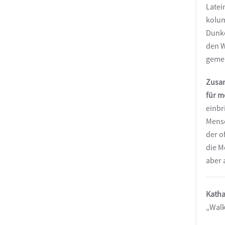
Latei
kolum
Dunke
den W
gemei
Zusam
für m
einbr
Mensc
der o
die M
aber a
Katha
„Walk