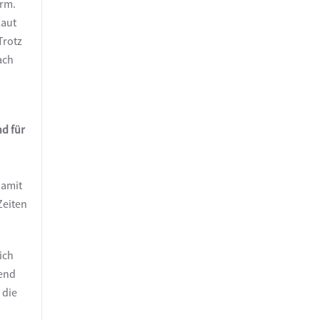
arm.
laut
Trotz
ach
.
nd für
damit
Zeiten
ich
bend
 die