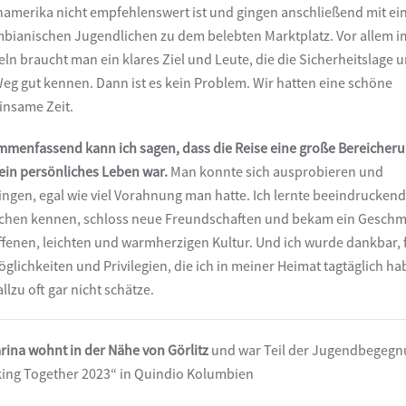
namerika nicht empfehlenswert ist und gingen anschließend mit ei
bianischen Jugendlichen zu dem belebten Marktplatz. Vor allem i
ln braucht man ein klares Ziel und Leute, die die Sicherheitslage 
eg gut kennen. Dann ist es kein Problem. Wir hatten eine schöne
nsame Zeit.
menfassend kann ich sagen, dass die Reise eine große Bereicher
ein persönliches Leben war.
Man konnte sich ausprobieren und
ingen, egal wie viel Vorahnung man hatte. Ich lernte beeindrucken
hen kennen, schloss neue Freundschaften und bekam ein Gesch
ffenen, leichten und warmherzigen Kultur. Und ich wurde dankbar, 
öglichkeiten und Privilegien, die ich in meiner Heimat tagtäglich ha
llzu oft gar nicht schätze.
rina wohnt in der Nähe von Görlitz
und war Teil der Jugendbegeg
ing Together 2023“ in Quindio Kolumbien