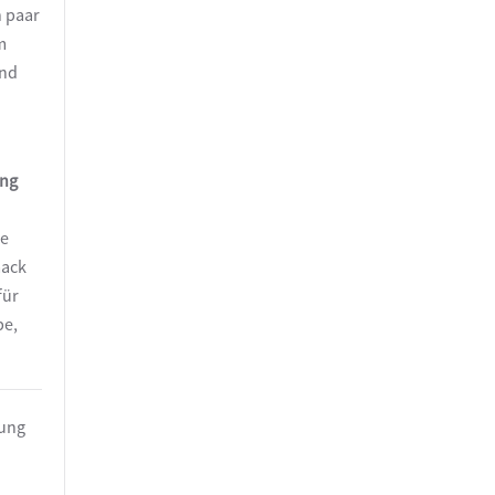
n paar
m
und
ung
de
mack
für
be,
nung