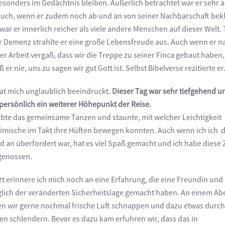
esonders im Gedächtnis bleiben. Äußerlich betrachtet war er sehr 
uch, wenn er zudem noch ab und an von seiner Nachbarschaft bek
 war er innerlich reicher als viele andere Menschen auf dieser Welt. 
r Demenz strahlte er eine große Lebensfreude aus. Auch wenn er n
er Arbeit vergaß, dass wir die Treppe zu seiner Finca gebaut haben,
 er nie, uns zu sagen wir gut Gott ist. Selbst Bibelverse rezitierte er
at mich unglaublich beeindruckt.
Dieser Tag war sehr tiefgehend u
persönlich ein weiterer Höhepunkt der Reise.
iebte das gemeinsame Tanzen und staunte, mit welcher Leichtigkeit
imische im Takt ihre Hüften bewegen konnten. Auch wenn ich ich 
d an überfordert war, hat es viel Spaß gemacht und ich habe diese 
genossen.
zt erinnere ich mich noch an eine Erfahrung, die eine Freundin und 
lich der veränderten Sicherheitslage gemacht haben. An einem A
en wir gerne nochmal frische Luft schnappen und dazu etwas durch
en schlendern. Bevor es dazu kam erfuhren wir, dass das in