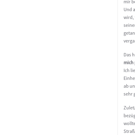
mir b
Und a
wird,
seine
getan
vergaß
Das h
mich 
Ich l
Einhe
ab un
sehr 
Zulet
bezüg
wollt
Straß