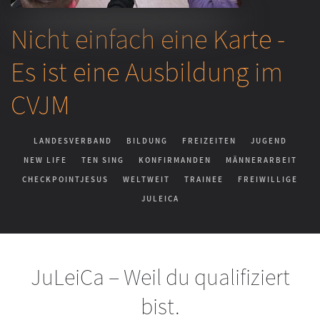
Nicht einfach eine Karte -
Es ist eine Ausbildung im
CVJM
LANDESVERBAND
BILDUNG
FREIZEITEN
JUGEND
NEW LIFE
TEN SING
KONFIRMANDEN
MÄNNERARBEIT
CHECKPOINTJESUS
WELTWEIT
TRAINEE
FREIWILLIGE
JULEICA
JuLeiCa – Weil du qualifiziert
bist.