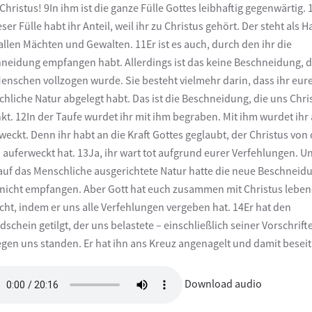
 Christus! 9In ihm ist die ganze Fülle Gottes leibhaftig gegenwärtig.
ser Fülle habt ihr Anteil, weil ihr zu Christus gehört. Der steht als 
allen Mächten und Gewalten. 11Er ist es auch, durch den ihr die
neidung empfangen habt. Allerdings ist das keine Beschneidung, d
enschen vollzogen wurde. Sie besteht vielmehr darin, dass ihr eur
hliche Natur abgelegt habt. Das ist die Beschneidung, die uns Chri
kt. 12In der Taufe wurdet ihr mit ihm begraben. Mit ihm wurdet ihr
weckt. Denn ihr habt an die Kraft Gottes geglaubt, der Christus von
 auferweckt hat. 13Ja, ihr wart tot aufgrund eurer Verfehlungen. U
auf das Menschliche ausgerichtete Natur hatte die neue Beschneid
nicht empfangen. Aber Gott hat euch zusammen mit Christus leben
ht, indem er uns alle Verfehlungen vergeben hat. 14Er hat den
dschein getilgt, der uns belastete – einschließlich seiner Vorschrift
egen uns standen. Er hat ihn ans Kreuz angenagelt und damit beseiti
Download audio