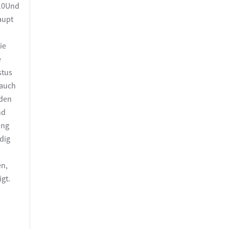
 10Und
Haupt
ie
e
stus
 auch
 den
nd
ung
dig
en,
gt.