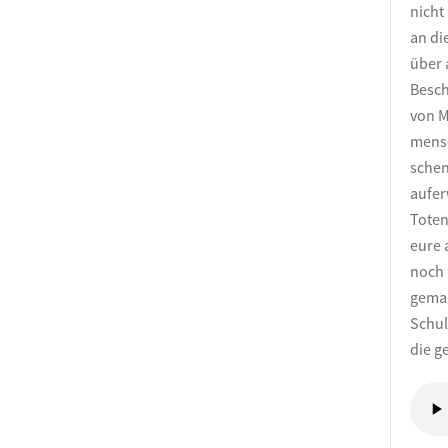
nicht
an die
über 
Besch
von M
mensc
schen
aufer
Toten
eure 
noch 
gemac
Schul
die g