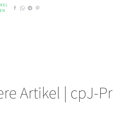
IKEL
LEN
re Artikel | cpJ-P