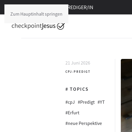
Freie Stelle im cpJ:
PREDIGER/IN
Zum Hauptinhalt springen
21 Juni 2026
CPJ-PREDIGT
# TOPICS
#cpJ
#Predigt
#YT
#Erfurt
#neue Perspektive