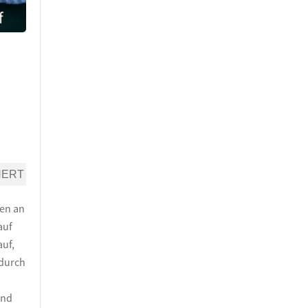
NERT
ben an
auf
auf,
 durch
und