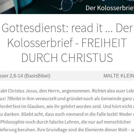
Gottesdienst: read it ... Der
Kolosserbrief - FREIHEIT
DURCH CHRISTUS
sser 2,6-14 (BasisBibel)
MALTE KLEI
habt Christus Jesus, den Herrn, angenommen. Richtet also euer Le
us! 7Bleibt in ihm verwurzelt und gründet euch als Gemeinde ganz 
Werdet fest im Glauben, wie ihr gelehrt worden seid. Und hört nicht 
zu danken. 8Gebt acht, dass euch niemand in die Falle lockt! Weder
 Philosophie noch durch falsche Lehren, die nur auf menschlicher
ieferung beruhen. Ihre Grundlage sind die Elemente dieser Welt – 