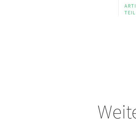
ART
TEI
Weite