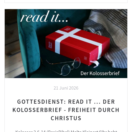
21 Juni 2026
GOTTESDIENST: READ IT ... DER
KOLOSSERBRIEF - FREIHEIT DURCH
CHRISTUS
Kolosser 2,6-14 (BasisBibel) Malte Kleinert 6Ihr habt