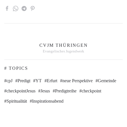
CVJM THÜRINGEN
Evangelisches Jugendwerk
# TOPICS
#cpJ
#Predigt
#YT
#Erfurt
#neue Perspektive
#Gemeinde
#checkpointJesus
#Jesus
#Predigtreihe
#checkpoint
#Spiritualität
#Inspirationsabend