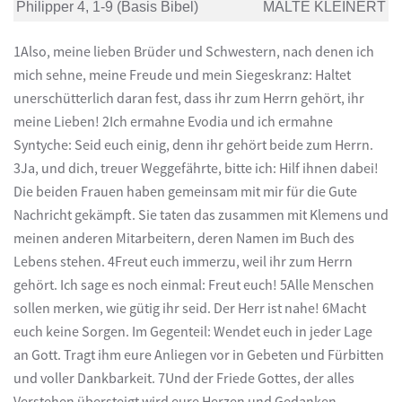
Philipper 4, 1-9 (Basis Bibel)
MALTE KLEINERT
1Also, meine lieben Brüder und Schwestern, nach denen ich
mich sehne, meine Freude und mein Siegeskranz: Haltet
unerschütterlich daran fest, dass ihr zum Herrn gehört, ihr
meine Lieben! 2Ich ermahne Evodia und ich ermahne
Syntyche: Seid euch einig, denn ihr gehört beide zum Herrn.
3Ja, und dich, treuer Weggefährte, bitte ich: Hilf ihnen dabei!
Die beiden Frauen haben gemeinsam mit mir für die Gute
Nachricht gekämpft. Sie taten das zusammen mit Klemens und
meinen anderen Mitarbeitern, deren Namen im Buch des
Lebens stehen. 4Freut euch immerzu, weil ihr zum Herrn
gehört. Ich sage es noch einmal: Freut euch! 5Alle Menschen
sollen merken, wie gütig ihr seid. Der Herr ist nahe! 6Macht
euch keine Sorgen. Im Gegenteil: Wendet euch in jeder Lage
an Gott. Tragt ihm eure Anliegen vor in Gebeten und Fürbitten
und voller Dankbarkeit. 7Und der Friede Gottes, der alles
Verstehen übersteigt wird eure Herzen und Gedanken