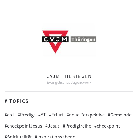
CVJM THÜRINGEN
Evangelisches Jugendwerk
# TOPICS
#cpJ
#Predigt
#YT
#Erfurt
#neue Perspektive
#Gemeinde
#checkpointJesus
#Jesus
#Predigtreihe
#checkpoint
#Spiritualität
#Inspirationsabend