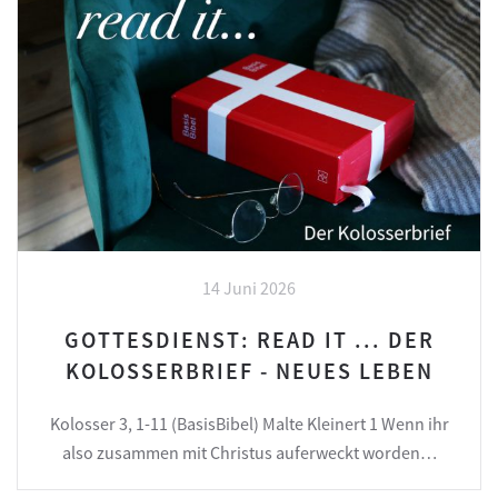
14 Juni 2026
GOTTESDIENST: READ IT ... DER
KOLOSSERBRIEF - NEUES LEBEN
Kolosser 3, 1-11 (BasisBibel) Malte Kleinert 1 Wenn ihr
also zusammen mit Christus auferweckt worden…