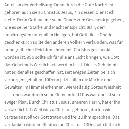
Anteil an der Verheißung. Denn durch die Gute Nachricht
gehören auch sie zu Christus Jesus, 7in dessen Dienst ich
stehe. Denn Gott hat mir seine Gnade zum Geschenk gegeben,
wie es seiner Stärke und Macht entspricht. 8Mir, dem
unwürdigsten unter allen Heiligen, hat Gott diese Gnade
geschenkt: Ich sollte den anderen Völkern verkünden, was für
unbegreiflicher Reichtum ihnen mit Christus geschenkt
worden ist. 9So sollte ich für alle ans Licht bringen, wie Gott
das Geheimnis Wirklichkeit werden lässt. Dieses Geheimnis
hat er, der alles geschaffen hat, seit ewigen Zeiten bei sich
verborgen gehalten. 10Denn jetzt sollen die Mächte und
Gewalten im Himmel erkennen, wie vielfältig Gottes Weisheit
ist – und zwar durch seine Gemeinde. 11Das war und ist sein
ewiger Plan. Durch Christus Jesus, unseren Herrn, hat er ihn
verwirklicht. 12Weil wir zu Christus gehören, dürfen wir
vertrauensvoll vor Gott treten und frei zu ihm sprechen. Das
verdanken wir dem Glauben an Christus. 13Deshalb bitte ich