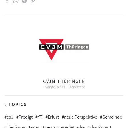
CVJM THÜRINGEN
Evangelisches Jugendwerk
# TOPICS
#cpJ
#Predigt
#YT
#Erfurt
#neue Perspektive
#Gemeinde
#checkpointJesus
#Jesus
#Predigtreihe
#checkpoint